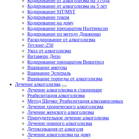
Кодирование от алкоголизма на 3 года
Кодирование от алкоголизма на 5 лет
Кодирование SIT|MST
Кодирование током
Кодирование на дому
Кодирование препаратом Налтрексон
Кодирование по методу Довженко
Раскодирование от алкоголизма
Тетлонг-250
Укол от алкоголизма
Витамерц Депо
Кодирование препаратом Вивитрол
Вшивание ампулы
Вшивание Эспераль
Вшивание торпеды от алкоголизма
Лечение алкоголизма
Лечение алкоголизма в стационаре
Реабилитация алкоголизма
Метод Шичко: Реабилитация алкозависимых
Лечение хронического алкоголизма
Лечение женского алкоголизма
Принудительное лечение алкоголизма
Лечение пивного алкоголизма
Детоксикация от алкоголя
Лечение алкоголизма на дому