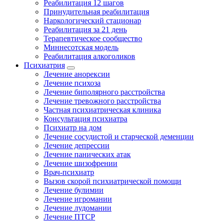
Реабилитация 12 шагов
Принудительная реабилитация
Наркологический стационар
Реабилитация за 21 день
Терапевтическое сообщество
Миннесотская модель
Реабилитация алкоголиков
Психиатрия
Лечение анорексии
Лечение психоза
Лечение биполярного расстройства
Лечение тревожного расстройства
Частная психиатрическая клиника
Консультация психиатра
Психиатр на дом
Лечение сосудистой и старческой деменции
Лечение депрессии
Лечение панических атак
Лечение шизофрении
Врач-психиатр
Вызов скорой психиатрической помощи
Лечение булимии
Лечение игромании
Лечение лудомании
Лечение ПТСР