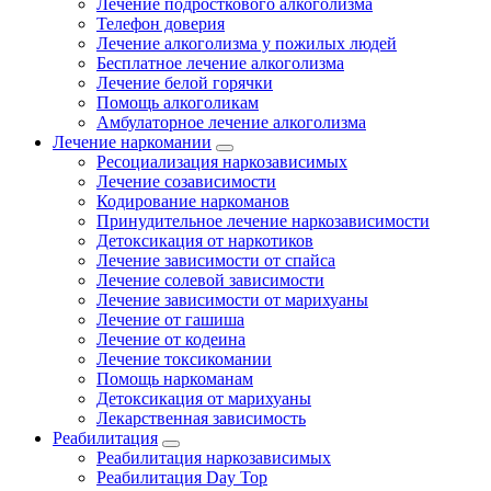
Лечение подросткового алкоголизма
Телефон доверия
Лечение алкоголизма у пожилых людей
Бесплатное лечение алкоголизма
Лечение белой горячки
Помощь алкоголикам
Амбулаторное лечение алкоголизма
Лечение наркомании
Ресоциализация наркозависимых
Лечение созависимости
Кодирование наркоманов
Принудительное лечение наркозависимости
Детоксикация от наркотиков
Лечение зависимости от спайса
Лечение солевой зависимости
Лечение зависимости от марихуаны
Лечение от гашиша
Лечение от кодеина
Лечение токсикомании
Помощь наркоманам
Детоксикация от марихуаны
Лекарственная зависимость
Реабилитация
Реабилитация наркозависимых
Реабилитация Day Top