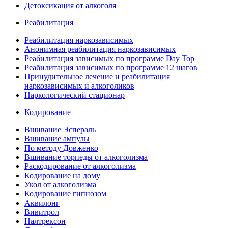
Детоксикация от алкоголя
Реабилитация
Реабилитация наркозависимых
Анонимная реабилитация наркозависимых
Реабилитация зависимых по программе Day Top
Реабилитация зависимых по программе 12 шагов
Принудительное лечение и реабилитация
наркозависимых и алкоголиков
Наркологический стационар
Кодирование
Вшивание Эспераль
Вшивание ампулы
По методу Довженко
Вшивание торпеды от алкоголизма
Раскодирование от алкоголизма
Кодирование на дому
Укол от алкоголизма
Кодирование гипнозом
Аквилонг
Вивитрол
Налтрексон