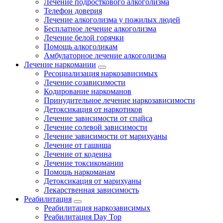
Лечение подросткового алкоголизма
Телефон доверия
Лечение алкоголизма у пожилых людей
Бесплатное лечение алкоголизма
Лечение белой горячки
Помощь алкоголикам
Амбулаторное лечение алкоголизма
Лечение наркомании
Ресоциализация наркозависимых
Лечение созависимости
Кодирование наркоманов
Принудительное лечение наркозависимости
Детоксикация от наркотиков
Лечение зависимости от спайса
Лечение солевой зависимости
Лечение зависимости от марихуаны
Лечение от гашиша
Лечение от кодеина
Лечение токсикомании
Помощь наркоманам
Детоксикация от марихуаны
Лекарственная зависимость
Реабилитация
Реабилитация наркозависимых
Реабилитация Day Top