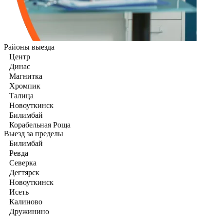
Районы выезда
Центр
Динас
Магнитка
Хромпик
Талица
Новоуткинск
Билимбай
Корабельная Роща
Выезд за пределы
Билимбай
Ревда
Северка
Дегтярск
Новоуткинск
Исеть
Калиново
Дружинино