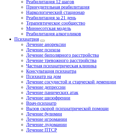
Реабилитация 12 шагов
Принудительная реабилитация
Наркологический стационар
Реабилитация за 21 день
Терапевтическое сообщество
Миннесотская модель
Реабилитация алкоголиков
Психиатрия
Лечение анорексии
Лечение психоза
Лечение биполярного расстройства
Лечение тревожного расстройства
Частная психиатрическая клиника
Консультация психиатра
Психиатр на дом
Лечение сосудистой и старческой деменции
Лечение депрессии
Лечение панических атак
Лечение шизофрении
Врач-психиатр
Вызов скорой психиатрической помощи
Лечение булимии
Лечение игромании
Лечение лудомании
Лечение ПТСР