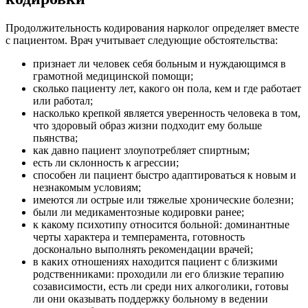
Продолжительность кодирования нарколог определяет вместе
с пациентом. Врач учитывает следующие обстоятельства:
признает ли человек себя больным и нуждающимся в
грамотной медицинской помощи;
сколько пациенту лет, какого он пола, кем и где работает
или работал;
насколько крепкой является уверенность человека в том,
что здоровый образ жизни подходит ему больше
пьянства;
как давно пациент злоупотребляет спиртным;
есть ли склонность к агрессии;
способен ли пациент быстро адаптироваться к новым и
незнакомым условиям;
имеются ли острые или тяжелые хронические болезни;
были ли медикаментозные кодировки ранее;
к какому психотипу относится больной: доминантные
черты характера и темперамента, готовность
досконально выполнять рекомендации врачей;
в каких отношениях находится пациент с близкими
родственниками: проходили ли его близкие терапию
созависимости, есть ли среди них алкоголики, готовы
ли они оказывать поддержку больному в ведении