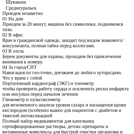
Шувакиш
Среднеуральск
Приедем незаметно
01
На дом
Приедем за 20 минут, машина без символики, поднимемся
тихо.
02
В офис
Врач в гражданской одежде, заходит под видом знакомого/
консультанта, полная тайна перед коллегами.
03
В отель
Берем документы для охраны, проходим без привлечения
внимания к номеру.
04
За город/СНТ
Навигация по гео-точке, доезжаем до любого хутора/дачи.
Что у врача с собой
Портативный кардиограф (ЭКГ) и тонометр
чтобы проверить работу сердца и исключить риски инфаркта
или инсульта перед началом лечения
Глюкометр и пульсоксиметр
для мгновенного анализа уровня сахара и насыщения крови
кислородом (особенно важно для пациентов с диабетом и
тяжелой интоксикацией
Полный набор медикаментов для капельниц
сертифицированные растворы, детокс-препараты и
витаминные комплексы для быстрой очистки организма и