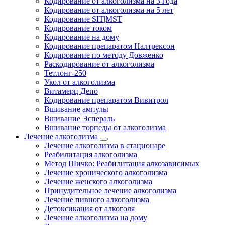
Кодирование от алкоголизма на 3 года
Кодирование от алкоголизма на 5 лет
Кодирование SIT|MST
Кодирование током
Кодирование на дому
Кодирование препаратом Налтрексон
Кодирование по методу Довженко
Раскодирование от алкоголизма
Тетлонг-250
Укол от алкоголизма
Витамерц Депо
Кодирование препаратом Вивитрол
Вшивание ампулы
Вшивание Эспераль
Вшивание торпеды от алкоголизма
Лечение алкоголизма
Лечение алкоголизма в стационаре
Реабилитация алкоголизма
Метод Шичко: Реабилитация алкозависимых
Лечение хронического алкоголизма
Лечение женского алкоголизма
Принудительное лечение алкоголизма
Лечение пивного алкоголизма
Детоксикация от алкоголя
Лечение алкоголизма на дому