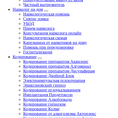
Частный вытрезвитель
Нарколог на дом
Наркологическая помощь
Снятие ломки
УБОД
Прием нарколога
Консультация нарколога онлайн
Наркологическая скорая
Капельница от наркотиков на дому
Помощь при передозировке
Госпитализация
Кодирование
Кодирование препаратом Аквилонг
Кодирование препаратом Алгоминал
Кодирование препаратом Дисульфирам
Кодирование Двойной Блок
Электроимпульсная психотерапия
Эриксоновский гипноз
Кодирование иглоукалыванием
Имплантация Продетоксон
Кодирование Алкоблокада
Кодирование гипнозом
Кодирование Колме
Кодирование от алкоголизма Актоплекс