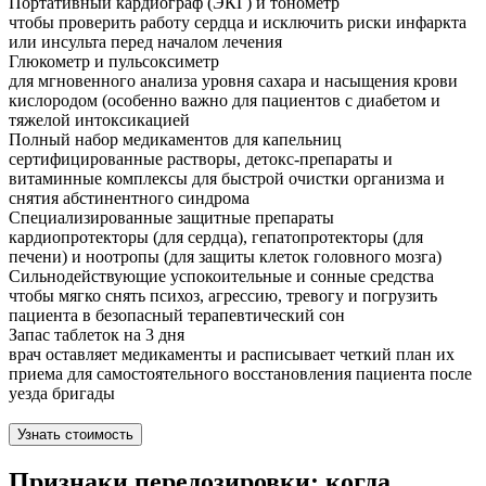
Портативный кардиограф (ЭКГ) и тонометр
чтобы проверить работу сердца и исключить риски инфаркта
или инсульта перед началом лечения
Глюкометр и пульсоксиметр
для мгновенного анализа уровня сахара и насыщения крови
кислородом (особенно важно для пациентов с диабетом и
тяжелой интоксикацией
Полный набор медикаментов для капельниц
сертифицированные растворы, детокс-препараты и
витаминные комплексы для быстрой очистки организма и
снятия абстинентного синдрома
Специализированные защитные препараты
кардиопротекторы (для сердца), гепатопротекторы (для
печени) и ноотропы (для защиты клеток головного мозга)
Сильнодействующие успокоительные и сонные средства
чтобы мягко снять психоз, агрессию, тревогу и погрузить
пациента в безопасный терапевтический сон
Запас таблеток на 3 дня
врач оставляет медикаменты и расписывает четкий план их
приема для самостоятельного восстановления пациента после
уезда бригады
Узнать стоимость
Признаки передозировки: когда