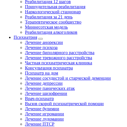
Реабилитация 12 шагов
Принудительная реабилитация
Наркологический стационар
Реабилитация за 21 день
Терапевтическое сообщество
Миннесотская модель
Реабилитация алкоголиков
Психиатрия
Лечение анорексии
Лечение психоза
Лечение биполярного расстройства
Лечение тревожного расстройства
Частная психиатрическая клиника
Консультация психиатра
Психиатр на дом
Лечение сосудистой и старческой деменции
Лечение депрессии
Лечение панических атак
Лечение шизофрении
Врач-психиатр
Вызов скорой психиатрической помощи
Лечение булимии
Лечение игромании
Лечение лудомании
Лечение ПТСР