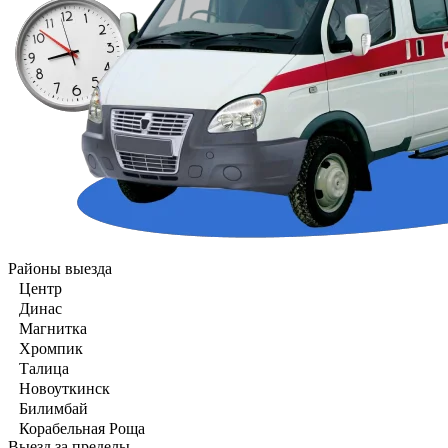
Районы выезда
Центр
Динас
Магнитка
Хромпик
Талица
Новоуткинск
Билимбай
Корабельная Роща
Выезд за пределы