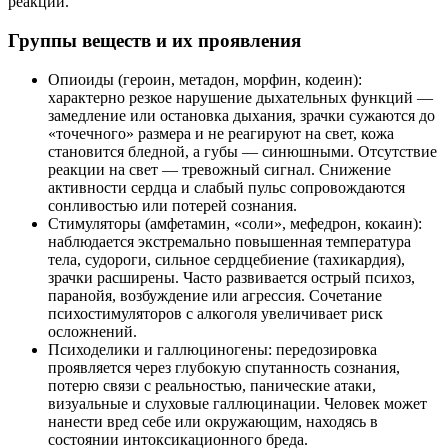
реакций.
Группы веществ и их проявления
Опиоиды (героин, метадон, морфин, кодеин):
характерно резкое нарушение дыхательных функций —
замедление или остановка дыхания, зрачки сужаются до
«точечного» размера и не реагируют на свет, кожа
становится бледной, а губы — синюшными. Отсутствие
реакции на свет — тревожный сигнал. Снижение
активности сердца и слабый пульс сопровождаются
сонливостью или потерей сознания.
Стимуляторы (амфетамин, «соли», мефедрон, кокаин):
наблюдается экстремально повышенная температура
тела, судороги, сильное сердцебиение (тахикардия),
зрачки расширены. Часто развивается острый психоз,
паранойя, возбуждение или агрессия. Сочетание
психостимуляторов с алкоголя увеличивает риск
осложнений.
Психоделики и галлюциногены: передозировка
проявляется через глубокую спутанность сознания,
потерю связи с реальностью, панические атаки,
визуальные и слуховые галлюцинации. Человек может
нанести вред себе или окружающим, находясь в
состоянии интоксикационного бреда.