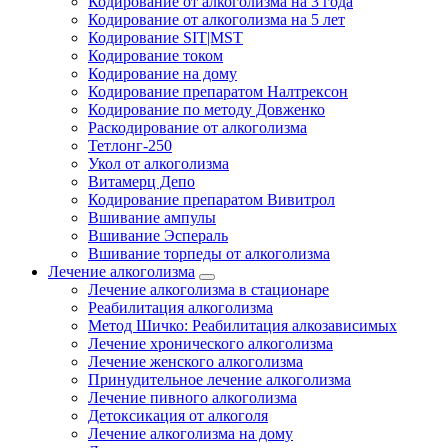
Кодирование от алкоголизма на 3 года
Кодирование от алкоголизма на 5 лет
Кодирование SIT|MST
Кодирование током
Кодирование на дому
Кодирование препаратом Налтрексон
Кодирование по методу Довженко
Раскодирование от алкоголизма
Тетлонг-250
Укол от алкоголизма
Витамерц Депо
Кодирование препаратом Вивитрол
Вшивание ампулы
Вшивание Эспераль
Вшивание торпеды от алкоголизма
Лечение алкоголизма
Лечение алкоголизма в стационаре
Реабилитация алкоголизма
Метод Шичко: Реабилитация алкозависимых
Лечение хронического алкоголизма
Лечение женского алкоголизма
Принудительное лечение алкоголизма
Лечение пивного алкоголизма
Детоксикация от алкоголя
Лечение алкоголизма на дому