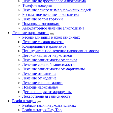
Лечение подросткового алкоголизма
Телефон доверия
Лечение алкоголизма у пожилых людей
Бесплатное лечение алкоголизма
Лечение белой горячки
Помощь алкоголикам
Амбулаторное лечение алкоголизма
Лечение наркомании
Ресоциализация наркозависимых
Лечение созависимости
Кодирование наркоманов
Принудительное лечение наркозависимости
Детоксикация от наркотиков
Лечение зависимости от спайса
Лечение солевой зависимости
Лечение зависимости от марихуаны
Лечение от гашиша
Лечение от кодеина
Лечение токсикомании
Помощь наркоманам
Детоксикация от марихуаны
Лекарственная зависимость
Реабилитация
Реабилитация наркозависимых
Реабилитация Day Top