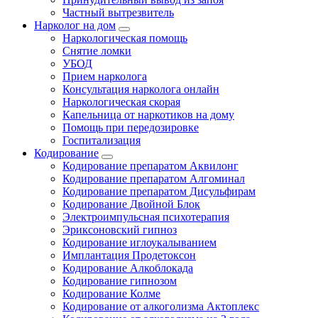
Частный вытрезвитель
Нарколог на дом
Наркологическая помощь
Снятие ломки
УБОД
Прием нарколога
Консультация нарколога онлайн
Наркологическая скорая
Капельница от наркотиков на дому
Помощь при передозировке
Госпитализация
Кодирование
Кодирование препаратом Аквилонг
Кодирование препаратом Алгоминал
Кодирование препаратом Дисульфирам
Кодирование Двойной Блок
Электроимпульсная психотерапия
Эриксоновский гипноз
Кодирование иглоукалыванием
Имплантация Продетоксон
Кодирование Алкоблокада
Кодирование гипнозом
Кодирование Колме
Кодирование от алкоголизма Актоплекс