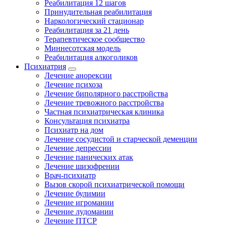
Реабилитация 12 шагов
Принудительная реабилитация
Наркологический стационар
Реабилитация за 21 день
Терапевтическое сообщество
Миннесотская модель
Реабилитация алкоголиков
Психиатрия
Лечение анорексии
Лечение психоза
Лечение биполярного расстройства
Лечение тревожного расстройства
Частная психиатрическая клиника
Консультация психиатра
Психиатр на дом
Лечение сосудистой и старческой деменции
Лечение депрессии
Лечение панических атак
Лечение шизофрении
Врач-психиатр
Вызов скорой психиатрической помощи
Лечение булимии
Лечение игромании
Лечение лудомании
Лечение ПТСР