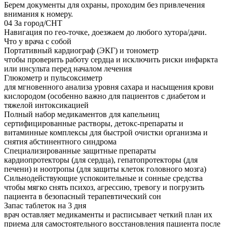
Берем документы для охраны, проходим без привлечения
внимания к номеру.
04
За город/СНТ
Навигация по гео-точке, доезжаем до любого хутора/дачи.
Что у врача с собой
Портативный кардиограф (ЭКГ) и тонометр
чтобы проверить работу сердца и исключить риски инфаркта
или инсульта перед началом лечения
Глюкометр и пульсоксиметр
для мгновенного анализа уровня сахара и насыщения крови
кислородом (особенно важно для пациентов с диабетом и
тяжелой интоксикацией
Полный набор медикаментов для капельниц
сертифицированные растворы, детокс-препараты и
витаминные комплексы для быстрой очистки организма и
снятия абстинентного синдрома
Специализированные защитные препараты
кардиопротекторы (для сердца), гепатопротекторы (для
печени) и ноотропы (для защиты клеток головного мозга)
Сильнодействующие успокоительные и сонные средства
чтобы мягко снять психоз, агрессию, тревогу и погрузить
пациента в безопасный терапевтический сон
Запас таблеток на 3 дня
врач оставляет медикаменты и расписывает четкий план их
приема для самостоятельного восстановления пациента после