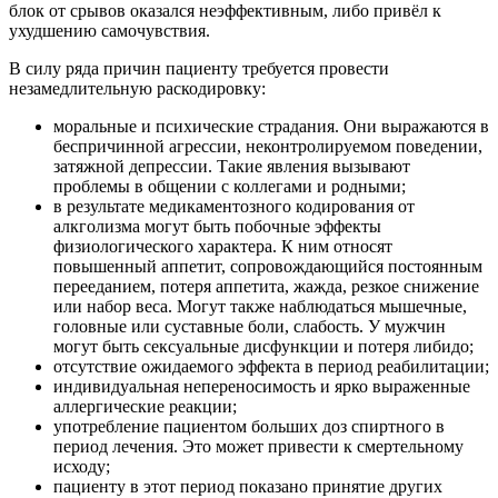
блок от срывов оказался неэффективным, либо привёл к
ухудшению самочувствия.
В силу ряда причин пациенту требуется провести
незамедлительную раскодировку:
моральные и психические страдания. Они выражаются в
беспричинной агрессии, неконтролируемом поведении,
затяжной депрессии. Такие явления вызывают
проблемы в общении с коллегами и родными;
в результате медикаментозного кодирования от
алкголизма могут быть побочные эффекты
физиологического характера. К ним относят
повышенный аппетит, сопровождающийся постоянным
перееданием, потеря аппетита, жажда, резкое снижение
или набор веса. Могут также наблюдаться мышечные,
головные или суставные боли, слабость. У мужчин
могут быть сексуальные дисфункции и потеря либидо;
отсутствие ожидаемого эффекта в период реабилитации;
индивидуальная непереносимость и ярко выраженные
аллергические реакции;
употребление пациентом больших доз спиртного в
период лечения. Это может привести к смертельному
исходу;
пациенту в этот период показано принятие других