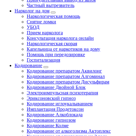
Частный вытрезвитель
Нарколог на дом
Наркологическая помощь
Снятие ломки
УБОД
Прием нарколога
Консультация нарколога онлайн
Наркологическая скорая
Капельница от наркотиков на дому
Помощь при передозировке
Госпитализация
Кодирование
Кодирование препаратом Аквилонг
Кодирование препаратом Алгоминал
Кодирование препаратом Дисульфирам
Кодирование Двойной Блок
Электроимпульсная психотерапия
Эриксоновский гипноз
Кодирование иглоукалыванием
Имплантация Продетоксон
Кодирование Алкоблокада
Кодирование гипнозом
Кодирование Колме
Кодирование от алкоголизма Актоплекс