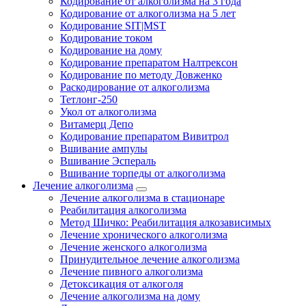
Кодирование от алкоголизма на 3 года
Кодирование от алкоголизма на 5 лет
Кодирование SIT|MST
Кодирование током
Кодирование на дому
Кодирование препаратом Налтрексон
Кодирование по методу Довженко
Раскодирование от алкоголизма
Тетлонг-250
Укол от алкоголизма
Витамерц Депо
Кодирование препаратом Вивитрол
Вшивание ампулы
Вшивание Эспераль
Вшивание торпеды от алкоголизма
Лечение алкоголизма
Лечение алкоголизма в стационаре
Реабилитация алкоголизма
Метод Шичко: Реабилитация алкозависимых
Лечение хронического алкоголизма
Лечение женского алкоголизма
Принудительное лечение алкоголизма
Лечение пивного алкоголизма
Детоксикация от алкоголя
Лечение алкоголизма на дому