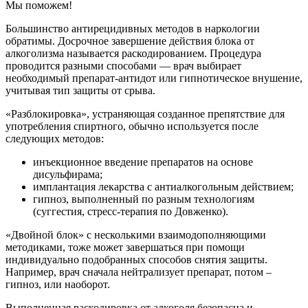
Мы поможем!
Большинство антирецидивных методов в наркологии
обратимы. Досрочное завершение действия блока от
алкоголизма называется раскодированием. Процедура
проводится разными способами — врач выбирает
необходимый препарат-антидот или гипнотическое внушение,
учитывая тип защиты от срыва.
«Разблокировка», устраняющая созданное препятствие для
употребления спиртного, обычно используется после
следующих методов:
инъекционное введение препаратов на основе
дисульфирама;
имплантация лекарства с антиалкогольным действием;
гипноз, выполненный по разным технологиям
(суггестия, стресс-терапия по Довженко).
«Двойной блок» с несколькими взаимодополняющими
методиками, тоже может завершаться при помощи
индивидуально подобранных способов снятия защиты.
Например, врач сначала нейтрализует препарат, потом –
гипноз, или наоборот.
Выполненная раскодировка от алкоголя безопасна и