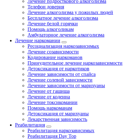
Лечение подросткового алкоголизма
Телефон доверия
Лечение алкоголизма у пожилых людей
Бесплатное лечение алкоголизма
Лечение белой горячки
Помощь алкоголикам
Амбулаторное лечение алкоголизма
Лечение наркомании
Ресоциализация наркозависимых
Лечение созависимости
Кодирование наркоманов
Принудительное лечение наркозависимости
Детоксикация от наркотиков
Лечение зависимости от спайса
Лечение солевой зависимости
Лечение зависимости от марихуаны
Лечение от гашиша
Лечение от кодеина
Лечение токсикомании
Помощь наркоманам
Детоксикация от марихуаны
Лекарственная зависимость
Реабилитация
Реабилитация наркозависимых
Реабилитация Day Top