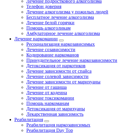
Лечение подросткового алкоголизма
Телефон доверия
Лечение алкоголизма у пожилых людей
Бесплатное лечение алкоголизма
Лечение белой горячки
Помощь алкоголикам
Амбулаторное лечение алкоголизма
Лечение наркомании
Ресоциализация наркозависимых
Лечение созависимости
Кодирование наркоманов
Принудительное лечение наркозависимости
Детоксикация от наркотиков
Лечение зависимости от спайса
Лечение солевой зависимости
Лечение зависимости от марихуаны
Лечение от гашиша
Лечение от кодеина
Лечение токсикомании
Помощь наркоманам
Детоксикация от марихуаны
Лекарственная зависимость
Реабилитация
Реабилитация наркозависимых
Реабилитация Day Top