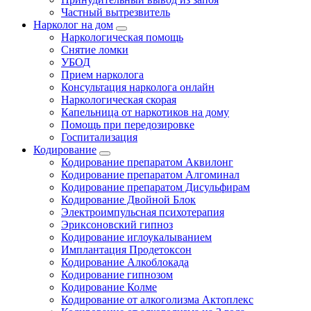
Частный вытрезвитель
Нарколог на дом
Наркологическая помощь
Снятие ломки
УБОД
Прием нарколога
Консультация нарколога онлайн
Наркологическая скорая
Капельница от наркотиков на дому
Помощь при передозировке
Госпитализация
Кодирование
Кодирование препаратом Аквилонг
Кодирование препаратом Алгоминал
Кодирование препаратом Дисульфирам
Кодирование Двойной Блок
Электроимпульсная психотерапия
Эриксоновский гипноз
Кодирование иглоукалыванием
Имплантация Продетоксон
Кодирование Алкоблокада
Кодирование гипнозом
Кодирование Колме
Кодирование от алкоголизма Актоплекс