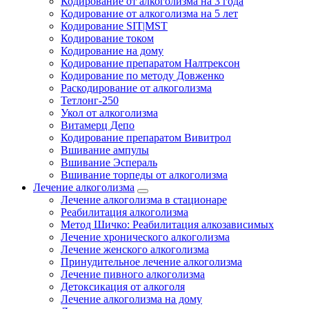
Кодирование от алкоголизма на 3 года
Кодирование от алкоголизма на 5 лет
Кодирование SIT|MST
Кодирование током
Кодирование на дому
Кодирование препаратом Налтрексон
Кодирование по методу Довженко
Раскодирование от алкоголизма
Тетлонг-250
Укол от алкоголизма
Витамерц Депо
Кодирование препаратом Вивитрол
Вшивание ампулы
Вшивание Эспераль
Вшивание торпеды от алкоголизма
Лечение алкоголизма
Лечение алкоголизма в стационаре
Реабилитация алкоголизма
Метод Шичко: Реабилитация алкозависимых
Лечение хронического алкоголизма
Лечение женского алкоголизма
Принудительное лечение алкоголизма
Лечение пивного алкоголизма
Детоксикация от алкоголя
Лечение алкоголизма на дому