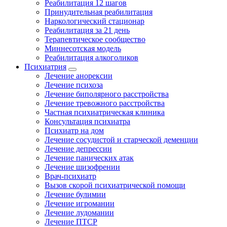
Реабилитация 12 шагов
Принудительная реабилитация
Наркологический стационар
Реабилитация за 21 день
Терапевтическое сообщество
Миннесотская модель
Реабилитация алкоголиков
Психиатрия
Лечение анорексии
Лечение психоза
Лечение биполярного расстройства
Лечение тревожного расстройства
Частная психиатрическая клиника
Консультация психиатра
Психиатр на дом
Лечение сосудистой и старческой деменции
Лечение депрессии
Лечение панических атак
Лечение шизофрении
Врач-психиатр
Вызов скорой психиатрической помощи
Лечение булимии
Лечение игромании
Лечение лудомании
Лечение ПТСР