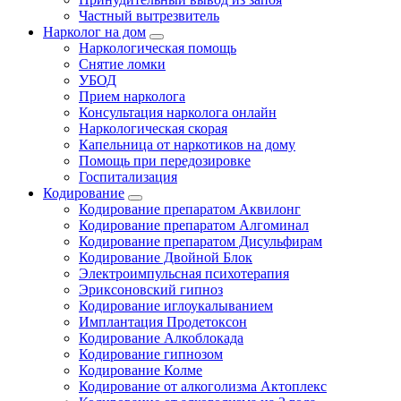
Частный вытрезвитель
Нарколог на дом
Наркологическая помощь
Снятие ломки
УБОД
Прием нарколога
Консультация нарколога онлайн
Наркологическая скорая
Капельница от наркотиков на дому
Помощь при передозировке
Госпитализация
Кодирование
Кодирование препаратом Аквилонг
Кодирование препаратом Алгоминал
Кодирование препаратом Дисульфирам
Кодирование Двойной Блок
Электроимпульсная психотерапия
Эриксоновский гипноз
Кодирование иглоукалыванием
Имплантация Продетоксон
Кодирование Алкоблокада
Кодирование гипнозом
Кодирование Колме
Кодирование от алкоголизма Актоплекс