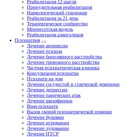
Реабилитация 12 шагов
Принудительная реабилитация
Наркологический стационар
Реабилитация за 21 день
Терапевтическое сообщество
Миннесотская модель
Реабилитация алкоголиков
Психиатрия
Лечение анорексии
Лечение психоза
Лечение биполярного расстройства
Лечение тревожного расстройства
Частная психиатрическая клиника
Консультация психиатра
Психиатр на дом
Лечение сосудистой и старческой деменции
Лечение депрессии
Лечение панических атак
Лечение шизофрении
Врач-психиатр
Вызов скорой психиатрической помощи
Лечение булимии
Лечение игромании
Лечение лудомании
Лечение ПТСР