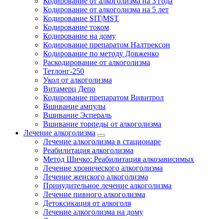
Кодирование от алкоголизма на 3 года
Кодирование от алкоголизма на 5 лет
Кодирование SIT|MST
Кодирование током
Кодирование на дому
Кодирование препаратом Налтрексон
Кодирование по методу Довженко
Раскодирование от алкоголизма
Тетлонг-250
Укол от алкоголизма
Витамерц Депо
Кодирование препаратом Вивитрол
Вшивание ампулы
Вшивание Эспераль
Вшивание торпеды от алкоголизма
Лечение алкоголизма
Лечение алкоголизма в стационаре
Реабилитация алкоголизма
Метод Шичко: Реабилитация алкозависимых
Лечение хронического алкоголизма
Лечение женского алкоголизма
Принудительное лечение алкоголизма
Лечение пивного алкоголизма
Детоксикация от алкоголя
Лечение алкоголизма на дому