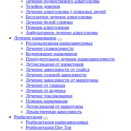
Лечение подросткового алкоголизма
Телефон доверия
Лечение алкоголизма у пожилых людей
Бесплатное лечение алкоголизма
Лечение белой горячки
Помощь алкоголикам
Амбулаторное лечение алкоголизма
Лечение наркомании
Ресоциализация наркозависимых
Лечение созависимости
Кодирование наркоманов
Принудительное лечение наркозависимости
Детоксикация от наркотиков
Лечение зависимости от спайса
Лечение солевой зависимости
Лечение зависимости от марихуаны
Лечение от гашиша
Лечение от кодеина
Лечение токсикомании
Помощь наркоманам
Детоксикация от марихуаны
Лекарственная зависимость
Реабилитация
Реабилитация наркозависимых
Реабилитация Day Top