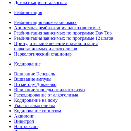
Детоксикация от алкоголя
Реабилитация
Реабилитация наркозависимых
Анонимная реабилитация наркозависимых
Реабилитация зависимых по программе Day Top
Реабилитация зависимых по программе 12 шагов
Принудительное лечение и реабилитация
наркозависимых и алкоголиков
Наркологический стационар
Кодирование
Вшивание Эспераль
Вшивание ампулы
По методу Довженко
Вшивание торпеды от алкоголизма
Раскодирование от алкоголизма
Кодирование на дому
Укол от алкоголизма
Кодирование гипнозом
Аквилонг
Вивитрол
Налтрексон