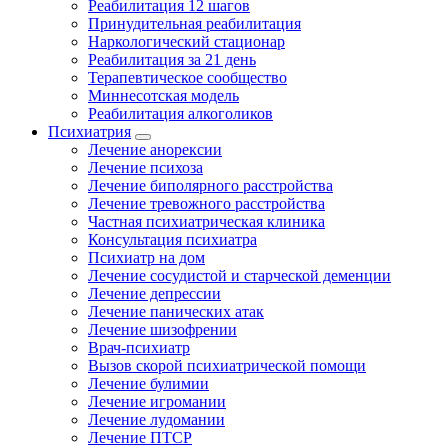
Реабилитация 12 шагов
Принудительная реабилитация
Наркологический стационар
Реабилитация за 21 день
Терапевтическое сообщество
Миннесотская модель
Реабилитация алкоголиков
Психиатрия
Лечение анорексии
Лечение психоза
Лечение биполярного расстройства
Лечение тревожного расстройства
Частная психиатрическая клиника
Консультация психиатра
Психиатр на дом
Лечение сосудистой и старческой деменции
Лечение депрессии
Лечение панических атак
Лечение шизофрении
Врач-психиатр
Вызов скорой психиатрической помощи
Лечение булимии
Лечение игромании
Лечение лудомании
Лечение ПТСР