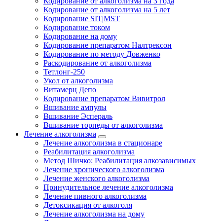
Кодирование от алкоголизма на 3 года
Кодирование от алкоголизма на 5 лет
Кодирование SIT|MST
Кодирование током
Кодирование на дому
Кодирование препаратом Налтрексон
Кодирование по методу Довженко
Раскодирование от алкоголизма
Тетлонг-250
Укол от алкоголизма
Витамерц Депо
Кодирование препаратом Вивитрол
Вшивание ампулы
Вшивание Эспераль
Вшивание торпеды от алкоголизма
Лечение алкоголизма
Лечение алкоголизма в стационаре
Реабилитация алкоголизма
Метод Шичко: Реабилитация алкозависимых
Лечение хронического алкоголизма
Лечение женского алкоголизма
Принудительное лечение алкоголизма
Лечение пивного алкоголизма
Детоксикация от алкоголя
Лечение алкоголизма на дому