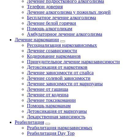
Лечение подросткового алкоголизма
Телефон доверия
Лечение алкоголизма у пожилых людей
Бесплатное лечение алкоголизма
Лечение белой горячки
Помощь алкоголикам
Амбулаторное лечение алкоголизма
Лечение наркомании
Ресоциализация наркозависимых
Лечение созависимости
Кодирование наркоманов
Принудительное лечение наркозависимости
Детоксикация от наркотиков
Лечение зависимости от спайса
Лечение солевой зависимости
Лечение зависимости от марихуаны
Лечение от гашиша
Лечение от кодеина
Лечение токсикомании
Помощь наркоманам
Детоксикация от марихуаны
Лекарственная зависимость
Реабилитация
Реабилитация наркозависимых
Реабилитация Day Top