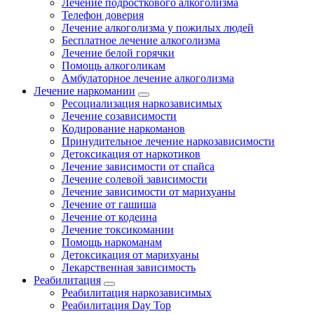
Лечение подросткового алкоголизма
Телефон доверия
Лечение алкоголизма у пожилых людей
Бесплатное лечение алкоголизма
Лечение белой горячки
Помощь алкоголикам
Амбулаторное лечение алкоголизма
Лечение наркомании
Ресоциализация наркозависимых
Лечение созависимости
Кодирование наркоманов
Принудительное лечение наркозависимости
Детоксикация от наркотиков
Лечение зависимости от спайса
Лечение солевой зависимости
Лечение зависимости от марихуаны
Лечение от гашиша
Лечение от кодеина
Лечение токсикомании
Помощь наркоманам
Детоксикация от марихуаны
Лекарственная зависимость
Реабилитация
Реабилитация наркозависимых
Реабилитация Day Top