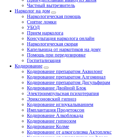
Частный вытрезвитель
Нарколог на дом
Наркологическая помощь
Снятие ломки
УБОД
Прием нарколога
Консультация нарколога онлайн
Наркологическая скорая
Капельница от наркотиков на дому
Помощь при передозировке
Госпитализация
Кодирование
Кодирование препаратом Аквилонг
Кодирование препаратом Алгоминал
Кодирование препаратом Дисульфирам
Кодирование Двойной Блок
Электроимпульсная психотерапия
Эриксоновский гипноз
Кодирование иглоукалыванием
Имплантация Продетоксон
Кодирование Алкоблокада
Кодирование гипнозом
Кодирование Колме
Кодирование от алкоголизма Актоплекс