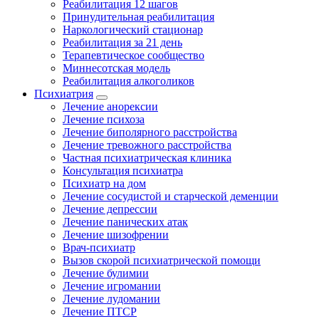
Реабилитация 12 шагов
Принудительная реабилитация
Наркологический стационар
Реабилитация за 21 день
Терапевтическое сообщество
Миннесотская модель
Реабилитация алкоголиков
Психиатрия
Лечение анорексии
Лечение психоза
Лечение биполярного расстройства
Лечение тревожного расстройства
Частная психиатрическая клиника
Консультация психиатра
Психиатр на дом
Лечение сосудистой и старческой деменции
Лечение депрессии
Лечение панических атак
Лечение шизофрении
Врач-психиатр
Вызов скорой психиатрической помощи
Лечение булимии
Лечение игромании
Лечение лудомании
Лечение ПТСР