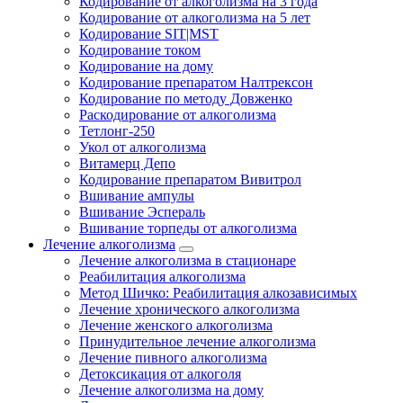
Кодирование от алкоголизма на 3 года
Кодирование от алкоголизма на 5 лет
Кодирование SIT|MST
Кодирование током
Кодирование на дому
Кодирование препаратом Налтрексон
Кодирование по методу Довженко
Раскодирование от алкоголизма
Тетлонг-250
Укол от алкоголизма
Витамерц Депо
Кодирование препаратом Вивитрол
Вшивание ампулы
Вшивание Эспераль
Вшивание торпеды от алкоголизма
Лечение алкоголизма
Лечение алкоголизма в стационаре
Реабилитация алкоголизма
Метод Шичко: Реабилитация алкозависимых
Лечение хронического алкоголизма
Лечение женского алкоголизма
Принудительное лечение алкоголизма
Лечение пивного алкоголизма
Детоксикация от алкоголя
Лечение алкоголизма на дому