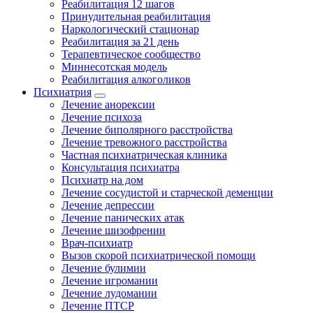
Реабилитация 12 шагов
Принудительная реабилитация
Наркологический стационар
Реабилитация за 21 день
Терапевтическое сообщество
Миннесотская модель
Реабилитация алкоголиков
Психиатрия
Лечение анорексии
Лечение психоза
Лечение биполярного расстройства
Лечение тревожного расстройства
Частная психиатрическая клиника
Консультация психиатра
Психиатр на дом
Лечение сосудистой и старческой деменции
Лечение депрессии
Лечение панических атак
Лечение шизофрении
Врач-психиатр
Вызов скорой психиатрической помощи
Лечение булимии
Лечение игромании
Лечение лудомании
Лечение ПТСР