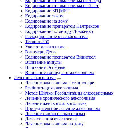
Кодирование от алкоголизма на 3 года
Кодирование от алкоголизма на 5 лет
Кодирование SIT|MST
Кодирование током
Кодирование на дому
Кодирование препаратом Налтрексон
Кодирование по методу Довженко
Раскодирование от алкоголизма
Тетлонг-250
Укол от алкоголизма
Витамерц Депо
Кодирование препаратом Вивитрол
Вшивание ампулы
Вшивание Эспераль
Вшивание торпеды от алкоголизма
Лечение алкоголизма
Лечение алкоголизма в стационаре
Реабилитация алкоголизма
Метод Шичко: Реабилитация алкозависимых
Лечение хронического алкоголизма
Лечение женского алкоголизма
Принудительное лечение алкоголизма
Лечение пивного алкоголизма
Детоксикация от алкоголя
Лечение алкоголизма на дому