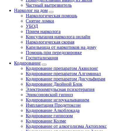
Частный вытрезвитель
Нарколог на дом
Наркологическая помощь
Снятие ломки
УБОД
Прием нарколога
Консультация нарколога онлайн
Наркологическая скорая
Капельница от наркотиков на дому
Помощь при передозировке
Госпитализация
Кодирование
Кодирование препаратом Аквилонг
Кодирование препаратом Алгоминал
Кодирование препаратом Дисульфирам
Кодирование Двойной Блок
Электроимпульсная психотерапия
Эриксоновский гипноз
Кодирование иглоукалыванием
Имплантация Продетоксон
Кодирование Алкоблокада
Кодирование гипнозом
Кодирование Колме
Кодирование от алкоголизма Актоплекс