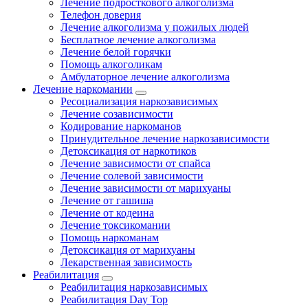
Лечение подросткового алкоголизма
Телефон доверия
Лечение алкоголизма у пожилых людей
Бесплатное лечение алкоголизма
Лечение белой горячки
Помощь алкоголикам
Амбулаторное лечение алкоголизма
Лечение наркомании
Ресоциализация наркозависимых
Лечение созависимости
Кодирование наркоманов
Принудительное лечение наркозависимости
Детоксикация от наркотиков
Лечение зависимости от спайса
Лечение солевой зависимости
Лечение зависимости от марихуаны
Лечение от гашиша
Лечение от кодеина
Лечение токсикомании
Помощь наркоманам
Детоксикация от марихуаны
Лекарственная зависимость
Реабилитация
Реабилитация наркозависимых
Реабилитация Day Top