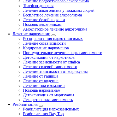
Лечение подросткового алкоголизма
Телефон доверия
Лечение алкоголизма у пожилых людей
Бесплатное лечение алкоголизма
Лечение белой горячки
Помощь алкоголикам
Амбулаторное лечение алкоголизма
Лечение наркомании
Ресоциализация наркозависимых
Лечение созависимости
Кодирование наркоманов
Принудительное лечение наркозависимости
Детоксикация от наркотиков
Лечение зависимости от спайса
Лечение солевой зависимости
Лечение зависимости от марихуаны
Лечение от гашиша
Лечение от кодеина
Лечение токсикомании
Помощь наркоманам
Детоксикация от марихуаны
Лекарственная зависимость
Реабилитация
Реабилитация наркозависимых
Реабилитация Day Top