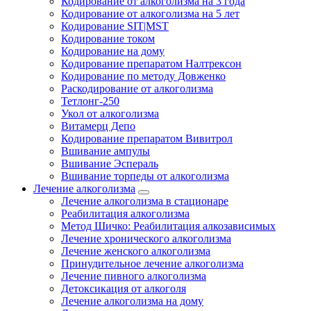
Кодирование от алкоголизма на 3 года
Кодирование от алкоголизма на 5 лет
Кодирование SIT|MST
Кодирование током
Кодирование на дому
Кодирование препаратом Налтрексон
Кодирование по методу Довженко
Раскодирование от алкоголизма
Тетлонг-250
Укол от алкоголизма
Витамерц Депо
Кодирование препаратом Вивитрол
Вшивание ампулы
Вшивание Эспераль
Вшивание торпеды от алкоголизма
Лечение алкоголизма
Лечение алкоголизма в стационаре
Реабилитация алкоголизма
Метод Шичко: Реабилитация алкозависимых
Лечение хронического алкоголизма
Лечение женского алкоголизма
Принудительное лечение алкоголизма
Лечение пивного алкоголизма
Детоксикация от алкоголя
Лечение алкоголизма на дому