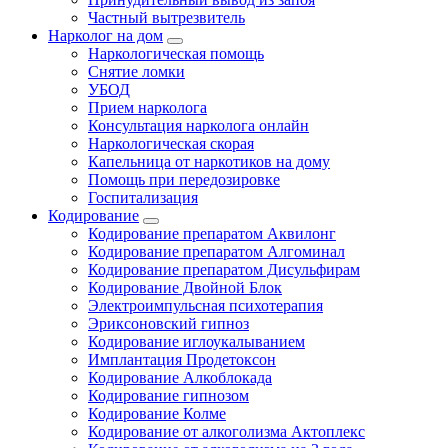
Частный вытрезвитель
Нарколог на дом
Наркологическая помощь
Снятие ломки
УБОД
Прием нарколога
Консультация нарколога онлайн
Наркологическая скорая
Капельница от наркотиков на дому
Помощь при передозировке
Госпитализация
Кодирование
Кодирование препаратом Аквилонг
Кодирование препаратом Алгоминал
Кодирование препаратом Дисульфирам
Кодирование Двойной Блок
Электроимпульсная психотерапия
Эриксоновский гипноз
Кодирование иглоукалыванием
Имплантация Продетоксон
Кодирование Алкоблокада
Кодирование гипнозом
Кодирование Колме
Кодирование от алкоголизма Актоплекс