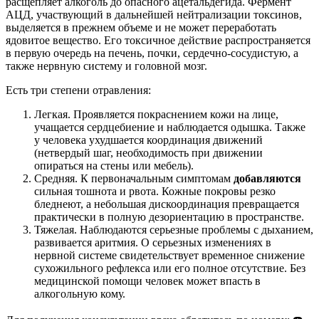
расщепляет алкоголь до опасного ацетальдегида. Фермент
АЦД, участвующий в дальнейшей нейтрализации токсинов,
выделяется в прежнем объеме и не может переработать
ядовитое вещество. Его токсичное действие распространяется
в первую очередь на печень, почки, сердечно-сосудистую, а
также нервную систему и головной мозг.
Есть три степени отравления:
Легкая. Проявляется покраснением кожи на лице,
учащается сердцебиение и наблюдается одышка. Также
у человека ухудшается координация движений
(нетвердый шаг, необходимость при движении
опираться на стены или мебель).
Средняя. К первоначальным симптомам
добавляются
сильная тошнота и рвота. Кожные покровы резко
бледнеют, а небольшая дискоординация превращается
практически в полную дезориентацию в пространстве.
Тяжелая. Наблюдаются серьезные проблемы с дыханием,
развивается аритмия. О серьезных изменениях в
нервной системе свидетельствует временное снижение
сухожильного рефлекса или его полное отсутствие. Без
медицинской помощи человек может впасть в
алкогольную кому.