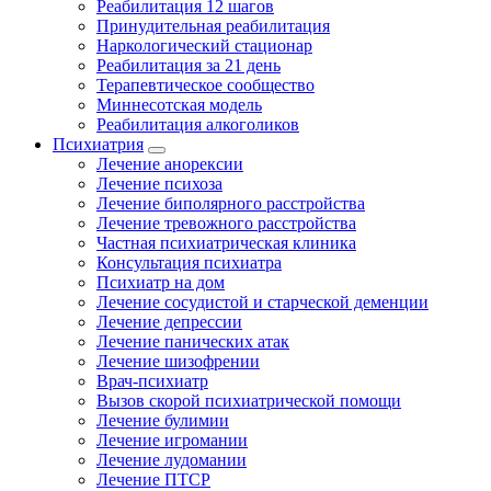
Реабилитация 12 шагов
Принудительная реабилитация
Наркологический стационар
Реабилитация за 21 день
Терапевтическое сообщество
Миннесотская модель
Реабилитация алкоголиков
Психиатрия
Лечение анорексии
Лечение психоза
Лечение биполярного расстройства
Лечение тревожного расстройства
Частная психиатрическая клиника
Консультация психиатра
Психиатр на дом
Лечение сосудистой и старческой деменции
Лечение депрессии
Лечение панических атак
Лечение шизофрении
Врач-психиатр
Вызов скорой психиатрической помощи
Лечение булимии
Лечение игромании
Лечение лудомании
Лечение ПТСР