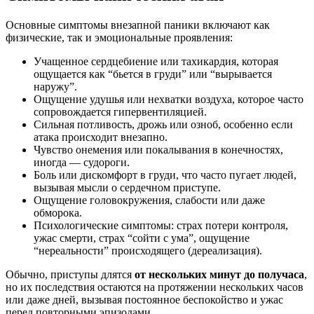
Основные симптомы внезапной паники включают как
физические, так и эмоциональные проявления:
Учащенное сердцебиение или тахикардия, которая
ощущается как “бьется в груди” или “вырывается
наружу”.
Ощущение удушья или нехватки воздуха, которое часто
сопровождается гипервентиляцией.
Сильная потливость, дрожь или озноб, особенно если
атака происходит внезапно.
Чувство онемения или покалывания в конечностях,
иногда — судороги.
Боль или дискомфорт в груди, что часто пугает людей,
вызывая мысли о сердечном приступе.
Ощущение головокружения, слабости или даже
обморока.
Психологические симптомы: страх потери контроля,
ужас смерти, страх “сойти с ума”, ощущение
“нереальности” происходящего (дереализация).
Обычно, приступы длятся
от нескольких минут до получаса
,
но их последствия остаются на протяжении нескольких часов
или даже дней, вызывая постоянное беспокойство и ужас
перед повторными эпизодами.