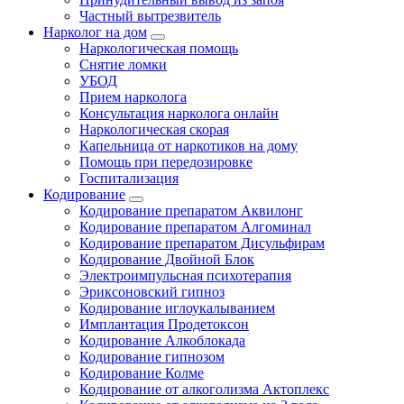
Частный вытрезвитель
Нарколог на дом
Наркологическая помощь
Снятие ломки
УБОД
Прием нарколога
Консультация нарколога онлайн
Наркологическая скорая
Капельница от наркотиков на дому
Помощь при передозировке
Госпитализация
Кодирование
Кодирование препаратом Аквилонг
Кодирование препаратом Алгоминал
Кодирование препаратом Дисульфирам
Кодирование Двойной Блок
Электроимпульсная психотерапия
Эриксоновский гипноз
Кодирование иглоукалыванием
Имплантация Продетоксон
Кодирование Алкоблокада
Кодирование гипнозом
Кодирование Колме
Кодирование от алкоголизма Актоплекс