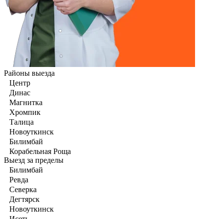
Районы выезда
Центр
Динас
Магнитка
Хромпик
Талица
Новоуткинск
Билимбай
Корабельная Роща
Выезд за пределы
Билимбай
Ревда
Северка
Дегтярск
Новоуткинск
Исеть