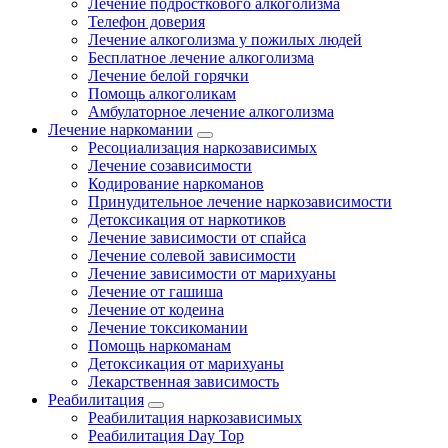
Лечение подросткового алкоголизма
Телефон доверия
Лечение алкоголизма у пожилых людей
Бесплатное лечение алкоголизма
Лечение белой горячки
Помощь алкоголикам
Амбулаторное лечение алкоголизма
Лечение наркомании
Ресоциализация наркозависимых
Лечение созависимости
Кодирование наркоманов
Принудительное лечение наркозависимости
Детоксикация от наркотиков
Лечение зависимости от спайса
Лечение солевой зависимости
Лечение зависимости от марихуаны
Лечение от гашиша
Лечение от кодеина
Лечение токсикомании
Помощь наркоманам
Детоксикация от марихуаны
Лекарственная зависимость
Реабилитация
Реабилитация наркозависимых
Реабилитация Day Top