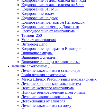
Кодирование от алкоголизма на 3 года
Кодирование от алкоголизма на 5 лет
Кодирование SIT|MST
Кодирование током
Кодирование на дому
Кодирование препаратом Налтрексон
Кодирование по методу Довженко
Раскодирование от алкоголизма
Тетлонг-250
Укол от алкоголизма
Витамерц Депо
Кодирование препаратом Вивитрол
Вшивание ампулы
Вшивание Эспераль
Вшивание торпеды от алкоголизма
Лечение алкоголизма
Лечение алкоголизма в стационаре
Реабилитация алкоголизма
Метод Шичко: Реабилитация алкозависимых
Лечение хронического алкоголизма
Лечение женского алкоголизма
Принудительное лечение алкоголизма
Лечение пивного алкоголизма
Детоксикация от алкоголя
Лечение алкоголизма на дому