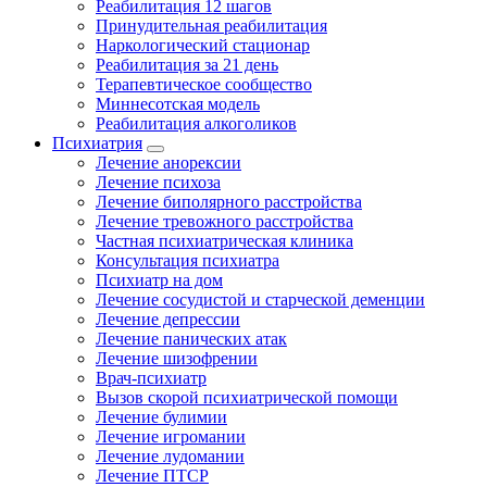
Реабилитация 12 шагов
Принудительная реабилитация
Наркологический стационар
Реабилитация за 21 день
Терапевтическое сообщество
Миннесотская модель
Реабилитация алкоголиков
Психиатрия
Лечение анорексии
Лечение психоза
Лечение биполярного расстройства
Лечение тревожного расстройства
Частная психиатрическая клиника
Консультация психиатра
Психиатр на дом
Лечение сосудистой и старческой деменции
Лечение депрессии
Лечение панических атак
Лечение шизофрении
Врач-психиатр
Вызов скорой психиатрической помощи
Лечение булимии
Лечение игромании
Лечение лудомании
Лечение ПТСР