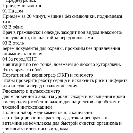
Среднеуральск
Приедем незаметно
01
На дом
Приедем за 20 минут, машина без символики, поднимемся
тихо.
02
В офис
Врач в гражданской одежде, заходит под видом знакомого/
консультанта, полная тайна перед коллегами.
03
В отель
Берем документы для охраны, проходим без привлечения
внимания к номеру.
04
За город/СНТ
Навигация по гео-точке, доезжаем до любого хутора/дачи.
Что у врача с собой
Портативный кардиограф (ЭКГ) и тонометр
чтобы проверить работу сердца и исключить риски инфаркта
или инсульта перед началом лечения
Глюкометр и пульсоксиметр
для мгновенного анализа уровня сахара и насыщения крови
кислородом (особенно важно для пациентов с диабетом и
тяжелой интоксикацией
Полный набор медикаментов для капельниц
сертифицированные растворы, детокс-препараты и
витаминные комплексы для быстрой очистки организма и
снятия абстинентного синдрома