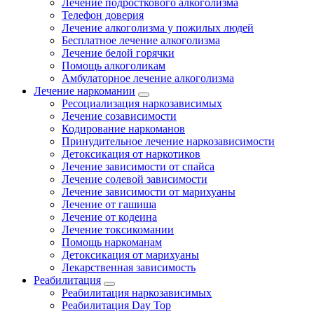
Лечение подросткового алкоголизма
Телефон доверия
Лечение алкоголизма у пожилых людей
Бесплатное лечение алкоголизма
Лечение белой горячки
Помощь алкоголикам
Амбулаторное лечение алкоголизма
Лечение наркомании
Ресоциализация наркозависимых
Лечение созависимости
Кодирование наркоманов
Принудительное лечение наркозависимости
Детоксикация от наркотиков
Лечение зависимости от спайса
Лечение солевой зависимости
Лечение зависимости от марихуаны
Лечение от гашиша
Лечение от кодеина
Лечение токсикомании
Помощь наркоманам
Детоксикация от марихуаны
Лекарственная зависимость
Реабилитация
Реабилитация наркозависимых
Реабилитация Day Top