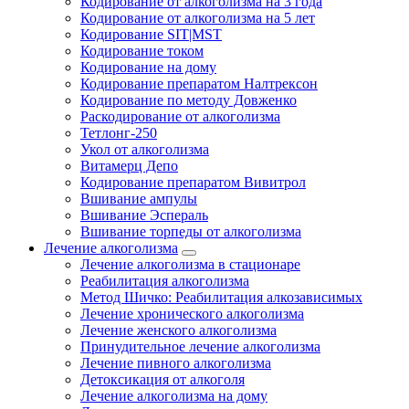
Кодирование от алкоголизма на 3 года
Кодирование от алкоголизма на 5 лет
Кодирование SIT|MST
Кодирование током
Кодирование на дому
Кодирование препаратом Налтрексон
Кодирование по методу Довженко
Раскодирование от алкоголизма
Тетлонг-250
Укол от алкоголизма
Витамерц Депо
Кодирование препаратом Вивитрол
Вшивание ампулы
Вшивание Эспераль
Вшивание торпеды от алкоголизма
Лечение алкоголизма
Лечение алкоголизма в стационаре
Реабилитация алкоголизма
Метод Шичко: Реабилитация алкозависимых
Лечение хронического алкоголизма
Лечение женского алкоголизма
Принудительное лечение алкоголизма
Лечение пивного алкоголизма
Детоксикация от алкоголя
Лечение алкоголизма на дому