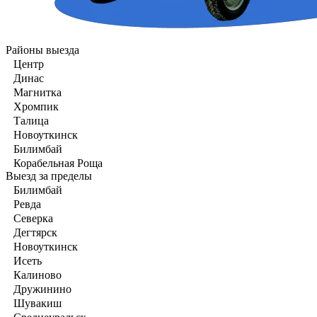
Районы выезда
Центр
Динас
Магнитка
Хромпик
Талица
Новоуткинск
Билимбай
Корабельная Роща
Выезд за пределы
Билимбай
Ревда
Северка
Дегтярск
Новоуткинск
Исеть
Калиново
Дружинино
Шувакиш