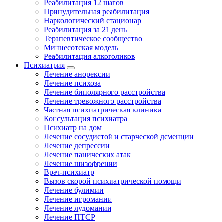
Реабилитация 12 шагов
Принудительная реабилитация
Наркологический стационар
Реабилитация за 21 день
Терапевтическое сообщество
Миннесотская модель
Реабилитация алкоголиков
Психиатрия
Лечение анорексии
Лечение психоза
Лечение биполярного расстройства
Лечение тревожного расстройства
Частная психиатрическая клиника
Консультация психиатра
Психиатр на дом
Лечение сосудистой и старческой деменции
Лечение депрессии
Лечение панических атак
Лечение шизофрении
Врач-психиатр
Вызов скорой психиатрической помощи
Лечение булимии
Лечение игромании
Лечение лудомании
Лечение ПТСР