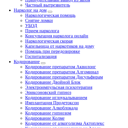
Частный вытрезвитель
Нарколог на дом
Наркологическая помощь
Снятие ломки
УБОД
Прием нарколога
Консультация нарколога онлайн
Наркологическая скорая
Капельница от наркотиков на дому
Помощь при передозировке
Госпитализация
Кодирование
Кодирование препаратом Аквилонг
Кодирование препаратом Алгоминал
Кодирование препаратом Дисульфирам
Кодирование Двойной Блок
Электроимпульсная психотерапия
Эриксоновский гипноз
Кодирование иглоукалыванием
Имплантация Продетоксон
Кодирование Алкоблокада
Кодирование гипнозом
Кодирование Колме
Кодирование от алкоголизма Актоплекс