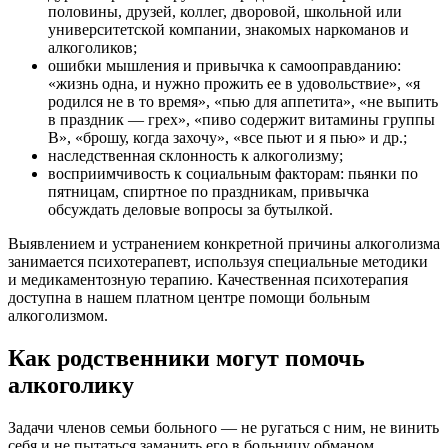
половины, друзей, коллег, дворовой, школьной или
университетской компании, знакомых наркоманов и
алкоголиков;
ошибки мышления и привычка к самооправданию:
«жизнь одна, и нужно прожить ее в удовольствие», «я
родился не в то время», «пью для аппетита», «не выпить
в праздник — грех», «пиво содержит витамины группы
В», «брошу, когда захочу», «все пьют и я пью» и др.;
наследственная склонность к алкоголизму;
восприимчивость к социальным факторам: пьянки по
пятницам, спиртное по праздникам, привычка
обсуждать деловые вопросы за бутылкой.
Выявлением и устранением конкретной причины алкоголизма
занимается психотерапевт, используя специальные методики
и медикаментозную терапию. Качественная психотерапия
доступна в нашем платном центре помощи больным
алкоголизмом.
Как родственники могут помочь
алкоголику
Задачи членов семьи больного — не ругаться с ним, не винить
себя и не пытаться заманить его в больницу обманом.