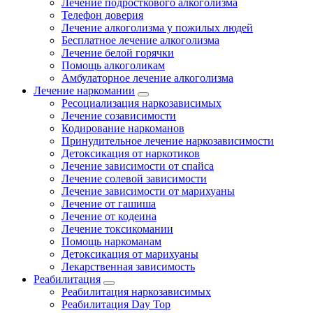
Лечение подросткового алкоголизма
Телефон доверия
Лечение алкоголизма у пожилых людей
Бесплатное лечение алкоголизма
Лечение белой горячки
Помощь алкоголикам
Амбулаторное лечение алкоголизма
Лечение наркомании
Ресоциализация наркозависимых
Лечение созависимости
Кодирование наркоманов
Принудительное лечение наркозависимости
Детоксикация от наркотиков
Лечение зависимости от спайса
Лечение солевой зависимости
Лечение зависимости от марихуаны
Лечение от гашиша
Лечение от кодеина
Лечение токсикомании
Помощь наркоманам
Детоксикация от марихуаны
Лекарственная зависимость
Реабилитация
Реабилитация наркозависимых
Реабилитация Day Top