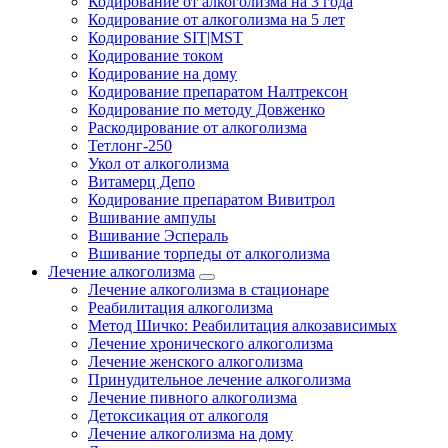
Кодирование от алкоголизма на 3 года
Кодирование от алкоголизма на 5 лет
Кодирование SIT|MST
Кодирование током
Кодирование на дому
Кодирование препаратом Налтрексон
Кодирование по методу Довженко
Раскодирование от алкоголизма
Тетлонг-250
Укол от алкоголизма
Витамерц Депо
Кодирование препаратом Вивитрол
Вшивание ампулы
Вшивание Эспераль
Вшивание торпеды от алкоголизма
Лечение алкоголизма
Лечение алкоголизма в стационаре
Реабилитация алкоголизма
Метод Шичко: Реабилитация алкозависимых
Лечение хронического алкоголизма
Лечение женского алкоголизма
Принудительное лечение алкоголизма
Лечение пивного алкоголизма
Детоксикация от алкоголя
Лечение алкоголизма на дому