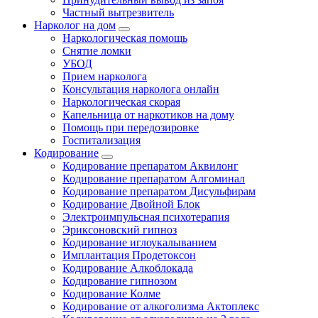
Частный вытрезвитель
Нарколог на дом
Наркологическая помощь
Снятие ломки
УБОД
Прием нарколога
Консультация нарколога онлайн
Наркологическая скорая
Капельница от наркотиков на дому
Помощь при передозировке
Госпитализация
Кодирование
Кодирование препаратом Аквилонг
Кодирование препаратом Алгоминал
Кодирование препаратом Дисульфирам
Кодирование Двойной Блок
Электроимпульсная психотерапия
Эриксоновский гипноз
Кодирование иглоукалыванием
Имплантация Продетоксон
Кодирование Алкоблокада
Кодирование гипнозом
Кодирование Колме
Кодирование от алкоголизма Актоплекс