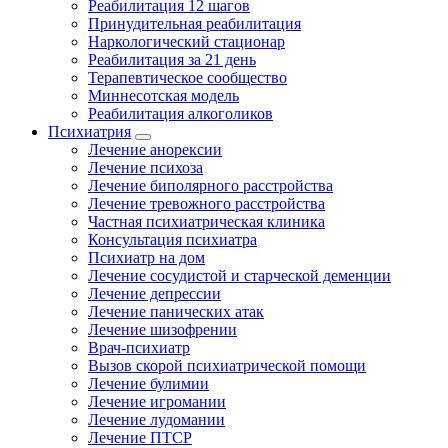
Реабилитация 12 шагов
Принудительная реабилитация
Наркологический стационар
Реабилитация за 21 день
Терапевтическое сообщество
Миннесотская модель
Реабилитация алкоголиков
Психиатрия
Лечение анорексии
Лечение психоза
Лечение биполярного расстройства
Лечение тревожного расстройства
Частная психиатрическая клиника
Консультация психиатра
Психиатр на дом
Лечение сосудистой и старческой деменции
Лечение депрессии
Лечение панических атак
Лечение шизофрении
Врач-психиатр
Вызов скорой психиатрической помощи
Лечение булимии
Лечение игромании
Лечение лудомании
Лечение ПТСР