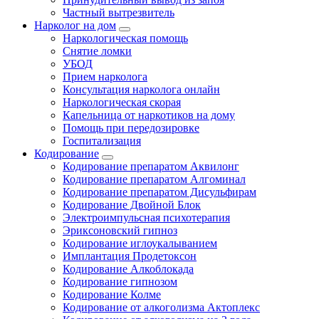
Частный вытрезвитель
Нарколог на дом
Наркологическая помощь
Снятие ломки
УБОД
Прием нарколога
Консультация нарколога онлайн
Наркологическая скорая
Капельница от наркотиков на дому
Помощь при передозировке
Госпитализация
Кодирование
Кодирование препаратом Аквилонг
Кодирование препаратом Алгоминал
Кодирование препаратом Дисульфирам
Кодирование Двойной Блок
Электроимпульсная психотерапия
Эриксоновский гипноз
Кодирование иглоукалыванием
Имплантация Продетоксон
Кодирование Алкоблокада
Кодирование гипнозом
Кодирование Колме
Кодирование от алкоголизма Актоплекс