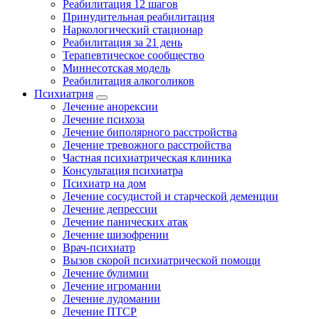
Реабилитация 12 шагов
Принудительная реабилитация
Наркологический стационар
Реабилитация за 21 день
Терапевтическое сообщество
Миннесотская модель
Реабилитация алкоголиков
Психиатрия
Лечение анорексии
Лечение психоза
Лечение биполярного расстройства
Лечение тревожного расстройства
Частная психиатрическая клиника
Консультация психиатра
Психиатр на дом
Лечение сосудистой и старческой деменции
Лечение депрессии
Лечение панических атак
Лечение шизофрении
Врач-психиатр
Вызов скорой психиатрической помощи
Лечение булимии
Лечение игромании
Лечение лудомании
Лечение ПТСР