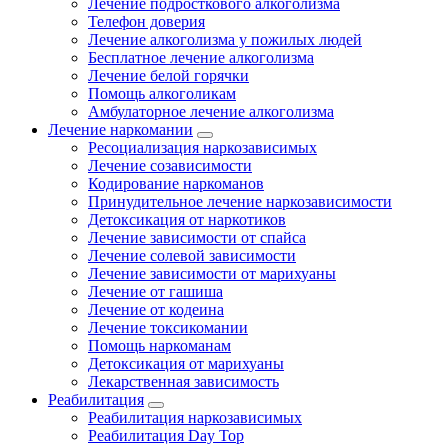
Лечение подросткового алкоголизма
Телефон доверия
Лечение алкоголизма у пожилых людей
Бесплатное лечение алкоголизма
Лечение белой горячки
Помощь алкоголикам
Амбулаторное лечение алкоголизма
Лечение наркомании
Ресоциализация наркозависимых
Лечение созависимости
Кодирование наркоманов
Принудительное лечение наркозависимости
Детоксикация от наркотиков
Лечение зависимости от спайса
Лечение солевой зависимости
Лечение зависимости от марихуаны
Лечение от гашиша
Лечение от кодеина
Лечение токсикомании
Помощь наркоманам
Детоксикация от марихуаны
Лекарственная зависимость
Реабилитация
Реабилитация наркозависимых
Реабилитация Day Top