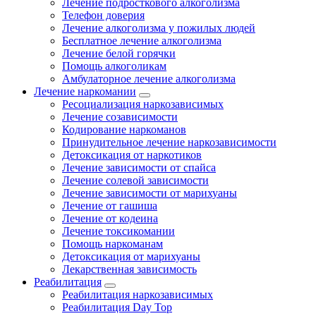
Лечение подросткового алкоголизма
Телефон доверия
Лечение алкоголизма у пожилых людей
Бесплатное лечение алкоголизма
Лечение белой горячки
Помощь алкоголикам
Амбулаторное лечение алкоголизма
Лечение наркомании
Ресоциализация наркозависимых
Лечение созависимости
Кодирование наркоманов
Принудительное лечение наркозависимости
Детоксикация от наркотиков
Лечение зависимости от спайса
Лечение солевой зависимости
Лечение зависимости от марихуаны
Лечение от гашиша
Лечение от кодеина
Лечение токсикомании
Помощь наркоманам
Детоксикация от марихуаны
Лекарственная зависимость
Реабилитация
Реабилитация наркозависимых
Реабилитация Day Top