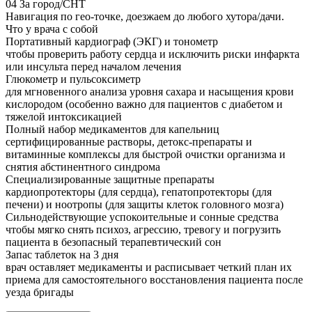
04
За город/СНТ
Навигация по гео-точке, доезжаем до любого хутора/дачи.
Что у врача с собой
Портативный кардиограф (ЭКГ) и тонометр
чтобы проверить работу сердца и исключить риски инфаркта
или инсульта перед началом лечения
Глюкометр и пульсоксиметр
для мгновенного анализа уровня сахара и насыщения крови
кислородом (особенно важно для пациентов с диабетом и
тяжелой интоксикацией
Полный набор медикаментов для капельниц
сертифицированные растворы, детокс-препараты и
витаминные комплексы для быстрой очистки организма и
снятия абстинентного синдрома
Специализированные защитные препараты
кардиопротекторы (для сердца), гепатопротекторы (для
печени) и ноотропы (для защиты клеток головного мозга)
Сильнодействующие успокоительные и сонные средства
чтобы мягко снять психоз, агрессию, тревогу и погрузить
пациента в безопасный терапевтический сон
Запас таблеток на 3 дня
врач оставляет медикаменты и расписывает четкий план их
приема для самостоятельного восстановления пациента после
уезда бригады