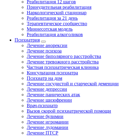
Реабилитация 12 шагов
Принудительная реабилитация
Наркологический стационар
Реабилитация за 21 день
Терапевтическое сообщество
Миннесотская модель
Реабилитация алкоголиков
Психиатрия
Лечение анорексии
Лечение психоза
Лечение биполярного расстройства
Лечение тревожного расстройства
Частная психиатрическая клиника
Консультация психиатра
Психиатр на дом
Лечение сосудистой и старческой деменции
Лечение депрессии
Лечение панических атак
Лечение шизофрении
Врач-психиатр
Вызов скорой психиатрической помощи
Лечение булимии
Лечение игромании
Лечение лудомании
Лечение ПТСР