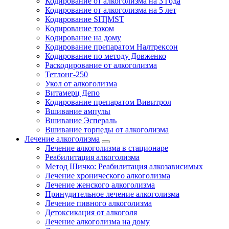
Кодирование от алкоголизма на 3 года
Кодирование от алкоголизма на 5 лет
Кодирование SIT|MST
Кодирование током
Кодирование на дому
Кодирование препаратом Налтрексон
Кодирование по методу Довженко
Раскодирование от алкоголизма
Тетлонг-250
Укол от алкоголизма
Витамерц Депо
Кодирование препаратом Вивитрол
Вшивание ампулы
Вшивание Эспераль
Вшивание торпеды от алкоголизма
Лечение алкоголизма
Лечение алкоголизма в стационаре
Реабилитация алкоголизма
Метод Шичко: Реабилитация алкозависимых
Лечение хронического алкоголизма
Лечение женского алкоголизма
Принудительное лечение алкоголизма
Лечение пивного алкоголизма
Детоксикация от алкоголя
Лечение алкоголизма на дому