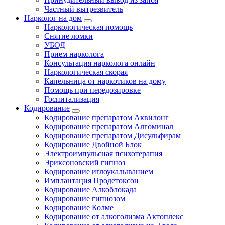
Частный вытрезвитель
Нарколог на дом
Наркологическая помощь
Снятие ломки
УБОД
Прием нарколога
Консультация нарколога онлайн
Наркологическая скорая
Капельница от наркотиков на дому
Помощь при передозировке
Госпитализация
Кодирование
Кодирование препаратом Аквилонг
Кодирование препаратом Алгоминал
Кодирование препаратом Дисульфирам
Кодирование Двойной Блок
Электроимпульсная психотерапия
Эриксоновский гипноз
Кодирование иглоукалыванием
Имплантация Продетоксон
Кодирование Алкоблокада
Кодирование гипнозом
Кодирование Колме
Кодирование от алкоголизма Актоплекс