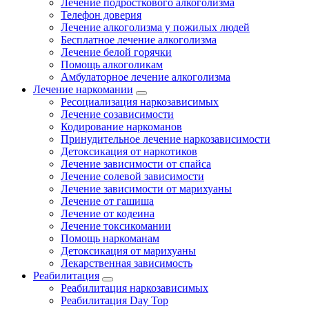
Лечение подросткового алкоголизма
Телефон доверия
Лечение алкоголизма у пожилых людей
Бесплатное лечение алкоголизма
Лечение белой горячки
Помощь алкоголикам
Амбулаторное лечение алкоголизма
Лечение наркомании
Ресоциализация наркозависимых
Лечение созависимости
Кодирование наркоманов
Принудительное лечение наркозависимости
Детоксикация от наркотиков
Лечение зависимости от спайса
Лечение солевой зависимости
Лечение зависимости от марихуаны
Лечение от гашиша
Лечение от кодеина
Лечение токсикомании
Помощь наркоманам
Детоксикация от марихуаны
Лекарственная зависимость
Реабилитация
Реабилитация наркозависимых
Реабилитация Day Top