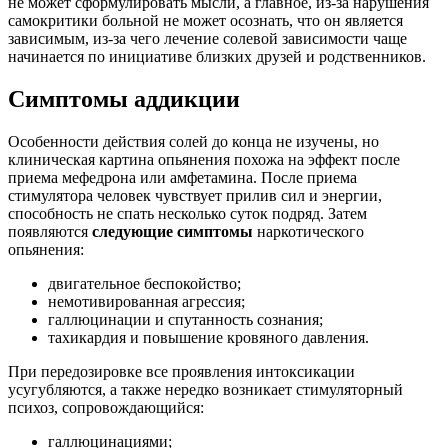
не может сформулировать мысли, а главное, из-за нарушения
самокритики больной не может осознать, что он является
зависимым, из-за чего лечение солевой зависимости чаще
начинается по инициативе близких друзей и родственников.
Симптомы аддикции
Особенности действия солей до конца не изучены, но
клиническая картина опьянения похожа на эффект после
приема мефедрона или амфетамина. После приема
стимулятора человек чувствует прилив сил и энергии,
способность не спать несколько суток подряд. Затем
появляются
следующие симптомы
наркотического
опьянения:
двигательное беспокойство;
немотивированная агрессия;
галлюцинации и спутанность сознания;
тахикардия и повышение кровяного давления.
При передозировке все проявления интоксикации
усугубляются, а также нередко возникает стимуляторный
психоз, сопровождающийся:
галлюцинациями;