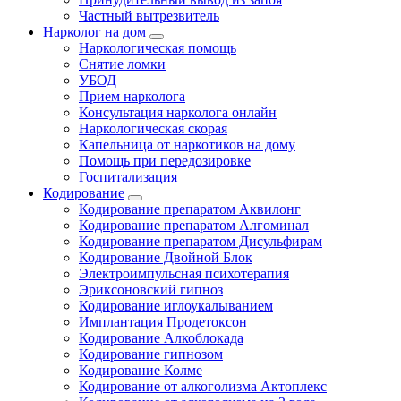
Частный вытрезвитель
Нарколог на дом
Наркологическая помощь
Снятие ломки
УБОД
Прием нарколога
Консультация нарколога онлайн
Наркологическая скорая
Капельница от наркотиков на дому
Помощь при передозировке
Госпитализация
Кодирование
Кодирование препаратом Аквилонг
Кодирование препаратом Алгоминал
Кодирование препаратом Дисульфирам
Кодирование Двойной Блок
Электроимпульсная психотерапия
Эриксоновский гипноз
Кодирование иглоукалыванием
Имплантация Продетоксон
Кодирование Алкоблокада
Кодирование гипнозом
Кодирование Колме
Кодирование от алкоголизма Актоплекс