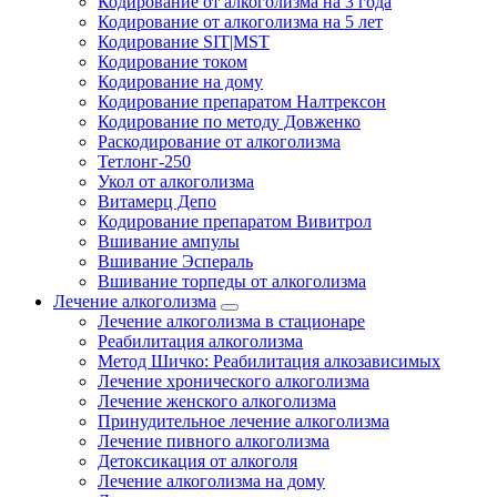
Кодирование от алкоголизма на 3 года
Кодирование от алкоголизма на 5 лет
Кодирование SIT|MST
Кодирование током
Кодирование на дому
Кодирование препаратом Налтрексон
Кодирование по методу Довженко
Раскодирование от алкоголизма
Тетлонг-250
Укол от алкоголизма
Витамерц Депо
Кодирование препаратом Вивитрол
Вшивание ампулы
Вшивание Эспераль
Вшивание торпеды от алкоголизма
Лечение алкоголизма
Лечение алкоголизма в стационаре
Реабилитация алкоголизма
Метод Шичко: Реабилитация алкозависимых
Лечение хронического алкоголизма
Лечение женского алкоголизма
Принудительное лечение алкоголизма
Лечение пивного алкоголизма
Детоксикация от алкоголя
Лечение алкоголизма на дому