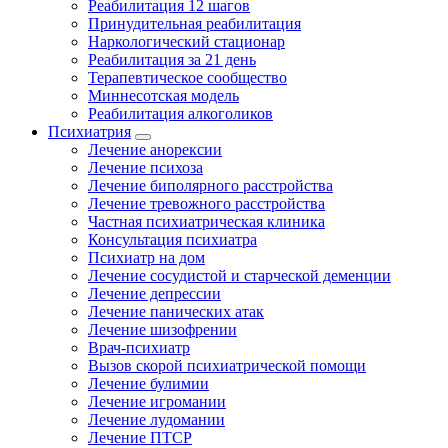
Реабилитация 12 шагов
Принудительная реабилитация
Наркологический стационар
Реабилитация за 21 день
Терапевтическое сообщество
Миннесотская модель
Реабилитация алкоголиков
Психиатрия
Лечение анорексии
Лечение психоза
Лечение биполярного расстройства
Лечение тревожного расстройства
Частная психиатрическая клиника
Консультация психиатра
Психиатр на дом
Лечение сосудистой и старческой деменции
Лечение депрессии
Лечение панических атак
Лечение шизофрении
Врач-психиатр
Вызов скорой психиатрической помощи
Лечение булимии
Лечение игромании
Лечение лудомании
Лечение ПТСР