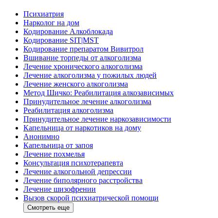
Психиатрия
Нарколог на дом
Кодирование Алкоблокада
Кодирование SIT|MST
Кодирование препаратом Вивитрол
Вшивание торпеды от алкоголизма
Лечение хронического алкоголизма
Лечение алкоголизма у пожилых людей
Лечение женского алкоголизма
Метод Шичко: Реабилитация алкозависимых
Принудительное лечение алкоголизма
Реабилитация алкоголизма
Принудительное лечение наркозависимости
Капельница от наркотиков на дому
Анонимно
Капельница от запоя
Лечение похмелья
Консультация психотерапевта
Лечение алкогольной депрессии
Лечение биполярного расстройства
Лечение шизофрении
Вызов скорой психиатрической помощи
Смотреть еще