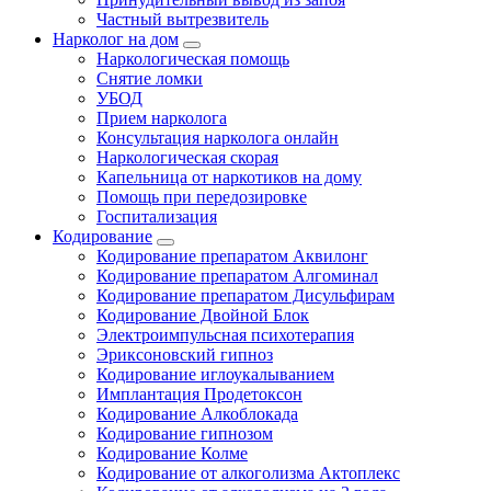
Частный вытрезвитель
Нарколог на дом
Наркологическая помощь
Снятие ломки
УБОД
Прием нарколога
Консультация нарколога онлайн
Наркологическая скорая
Капельница от наркотиков на дому
Помощь при передозировке
Госпитализация
Кодирование
Кодирование препаратом Аквилонг
Кодирование препаратом Алгоминал
Кодирование препаратом Дисульфирам
Кодирование Двойной Блок
Электроимпульсная психотерапия
Эриксоновский гипноз
Кодирование иглоукалыванием
Имплантация Продетоксон
Кодирование Алкоблокада
Кодирование гипнозом
Кодирование Колме
Кодирование от алкоголизма Актоплекс