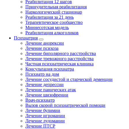
Реабилитация 12 шагов
Принудительная реабилитация
Наркологический стационар
Реабилитация за 21 день
Терапевтическое сообщество
Миннесотская модель
Реабилитация алкоголиков
Психиатрия
Лечение анорексии
Лечение психоза
Лечение биполярного расстройства
Лечение тревожного расстройства
Частная психиатрическая клиника
Консультация психиатра
Психиатр на дом
Лечение сосудистой и старческой деменции
Лечение депрессии
Лечение панических атак
Лечение шизофрении
Врач-психиатр
Вызов скорой психиатрической помощи
Лечение булимии
Лечение игромании
Лечение лудомании
Лечение ПТСР