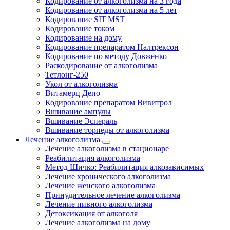
Кодирование от алкоголизма на 3 года
Кодирование от алкоголизма на 5 лет
Кодирование SIT|MST
Кодирование током
Кодирование на дому
Кодирование препаратом Налтрексон
Кодирование по методу Довженко
Раскодирование от алкоголизма
Тетлонг-250
Укол от алкоголизма
Витамерц Депо
Кодирование препаратом Вивитрол
Вшивание ампулы
Вшивание Эспераль
Вшивание торпеды от алкоголизма
Лечение алкоголизма
Лечение алкоголизма в стационаре
Реабилитация алкоголизма
Метод Шичко: Реабилитация алкозависимых
Лечение хронического алкоголизма
Лечение женского алкоголизма
Принудительное лечение алкоголизма
Лечение пивного алкоголизма
Детоксикация от алкоголя
Лечение алкоголизма на дому