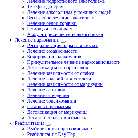
Лечение подросткового алкоголизма
Телефон доверия
Лечение алкоголизма у пожилых людей
Бесплатное лечение алкоголизма
Лечение белой горячки
Помощь алкоголикам
Амбулаторное лечение алкоголизма
Лечение наркомании
Ресоциализация наркозависимых
Лечение созависимости
Кодирование наркоманов
Принудительное лечение наркозависимости
Детоксикация от наркотиков
Лечение зависимости от спайса
Лечение солевой зависимости
Лечение зависимости от марихуаны
Лечение от гашиша
Лечение от кодеина
Лечение токсикомании
Помощь наркоманам
Детоксикация от марихуаны
Лекарственная зависимость
Реабилитация
Реабилитация наркозависимых
Реабилитация Day Top